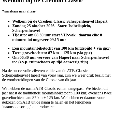
Welkom bij de Credion Classic
'Van altaar naar altaar'
Welkom bij de Credion Classic Scherpenheuvel-Hapert
Zondag 25 oktober 2026 | Start: Isabellaplein,
Scherpenheuvel
Tijdstip: om 08.30 uur start VIP-vak | daarna elke 8
minuten tot ongeveer 09.15 uur
Een mountainbiketocht van 100 km (uitgepijld + via gpx)
Twee graveltochten: 87 km + 125 km (via gpx)
Om 06.30 uur vervoer van Hapert naar Scherpenheuvel
toe (s.v.p. ruimschoots op tijd aanwezig zijn)
Na de succesvolle zilveren editie van de ATB-Classic
Scherpenheuvel-Hapert van vorig jaar, zijn we weer druk bezig met
de voorbereidingen van de Classic van dit jaar.
We hebben de naam ATB-Classic echter aangepast. We bieden dit
jaar naast de traditionele mountainbiketocht (100 km) eveneens twee
graveltochten aan: 87 km + 125 km. We hebben er daarom voor
gekozen om ATB uit de naam te halen en het fenomeen
‘naamsponsoring’ te introduceren.