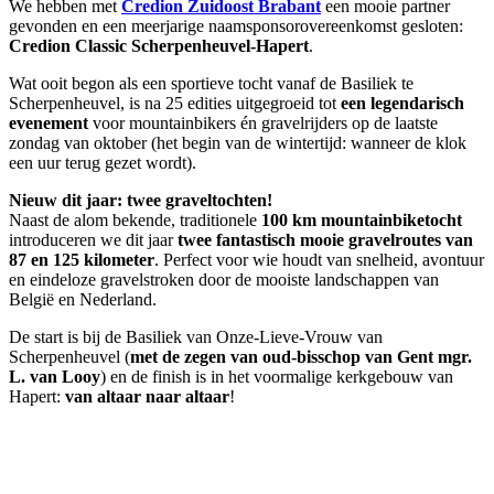
We hebben met
Credion Zuidoost Brabant
een mooie partner
gevonden en een meerjarige naamsponsorovereenkomst gesloten:
Credion Classic Scherpenheuvel-Hapert
.
Wat ooit begon als een sportieve tocht vanaf de Basiliek te
Scherpenheuvel, is na 25 edities uitgegroeid tot
een legendarisch
evenement
voor mountainbikers én gravelrijders op de laatste
zondag van oktober (het begin van de wintertijd: wanneer de klok
een uur terug gezet wordt).
Nieuw dit jaar: twee graveltochten!
Naast de alom bekende, traditionele
100 km mountainbiketocht
introduceren we dit jaar
twee fantastisch mooie gravelroutes van
87 en 125 kilometer
. Perfect voor wie houdt van snelheid, avontuur
en eindeloze gravelstroken door de mooiste landschappen van
België en Nederland.
De start is bij de Basiliek van Onze-Lieve-Vrouw van
Scherpenheuvel (
met de zegen van oud-bisschop van Gent mgr.
L. van Looy
) en de finish is in het voormalige kerkgebouw van
Hapert:
van altaar naar altaar
!